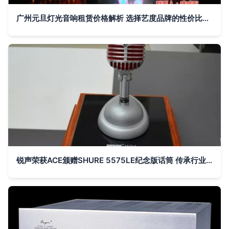
广州元旦灯光音响租赁价格解析 选择艺度品牌的性价比之道
锐声荣获ACE颁赠SHURE 5575LE纪念版话筒 传承行业经典，共谱音响新篇