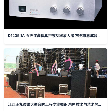
D1205.1A 五声道高保真声频功率放大器 东莞市惠威音响灯光工程公司的音质革新之作
江西正九传媒大型音响工程专业知识详解 技术与艺术的交响——灯光音响工程全解析