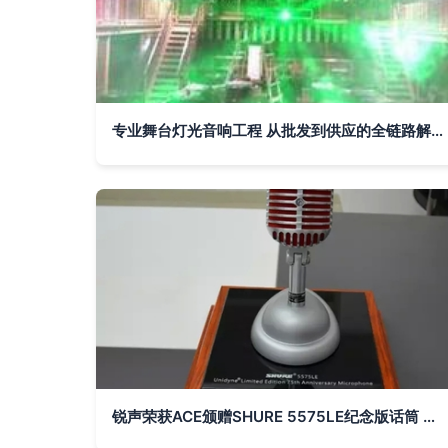
专业舞台灯光音响工程 从批发到供应的全链路解决方案
锐声荣获ACE颁赠SHURE 5575LE纪念版话筒 传承行业经典，共谱音响新篇