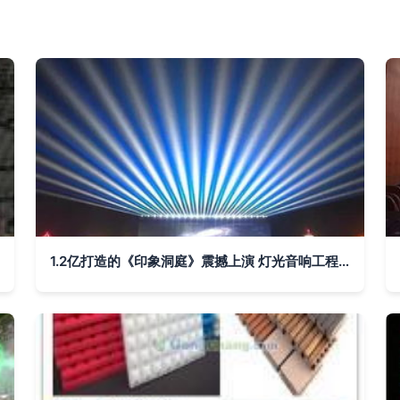
1.2亿打造的《印象洞庭》震撼上演 灯光音响工程的幕后解密