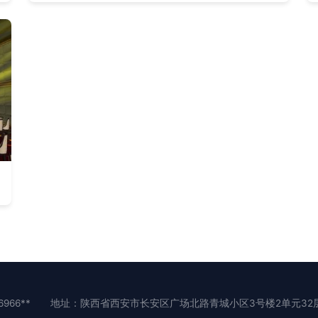
966**
地址：陕西省西安市长安区广场北路青城小区3号楼2单元32层3