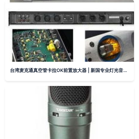
台湾麦克通真空管卡拉OK前置放大器 | 新国专业灯光音响工程公司打造极致音效体验