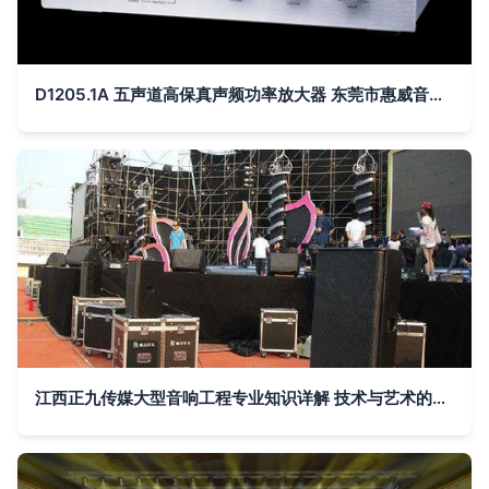
D1205.1A 五声道高保真声频功率放大器 东莞市惠威音响灯光工程公司的音质革新之作
江西正九传媒大型音响工程专业知识详解 技术与艺术的交响——灯光音响工程全解析