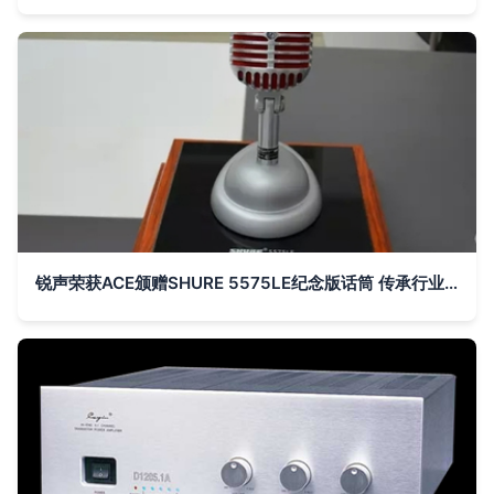
锐声荣获ACE颁赠SHURE 5575LE纪念版话筒 传承行业经典，共谱音响新篇