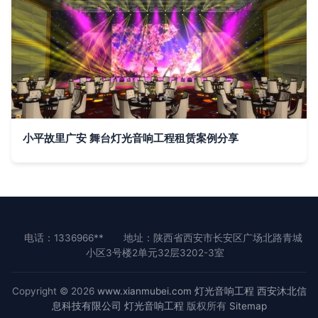
小平故里广安 舞台灯光音响工程租赁案例分享
电话：1336966**
地址：陕西省西安市长安区广场北路青城
小区3号楼2单元32层3202-3室
Copyright © 2026
www.xianmubei.com
灯光音响工程
西安沐北信
息科技有限公司
灯光音响工程
版权所有
Sitemap