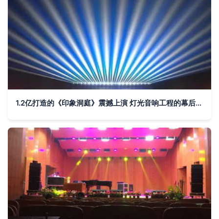
1.2亿打造的《印象洞庭》震撼上演 灯光音响工程的幕后解密